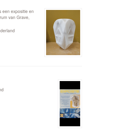
 een expositie en
ntrum van Grave,
ederland
nd