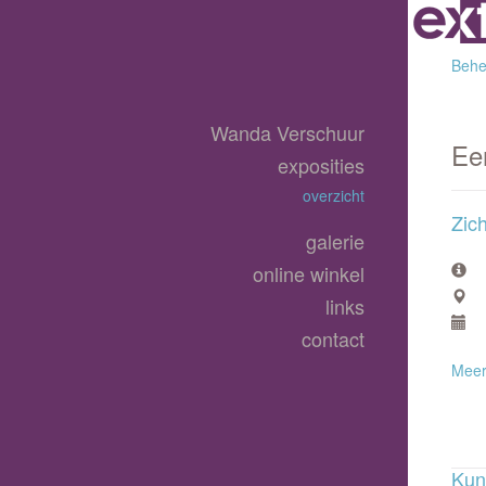
Behee
Wanda Verschuur
Ee
exposities
overzicht
Zich
galerie
online winkel
links
contact
Meer
Kun