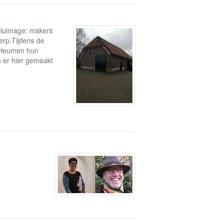
luimage: makers
rp. ​Tijdens de
 Heumen hun
n er hier gemaakt