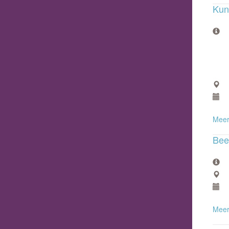
Kun
Meer
Bee
Meer