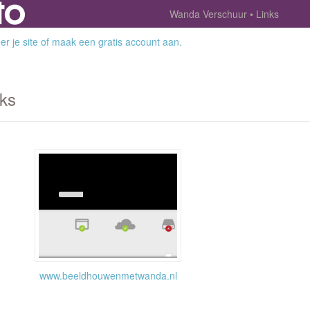
Wanda Verschuur
Links
r je site
of
maak een gratis account aan
.
nks
www.beeldhouwenmetwanda.nl