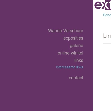
Behee
Wanda Verschuur
Li
exposities
galerie
online winkel
links
interessante links
contact