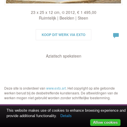
23 x 25 x 12 cm, © 2012, € 1 495,00
Ruimtelijk | Beelden | Steen
KOOP DIT WERK VIA EXTO
Aziatisch speksteen
Deze site is onderdeel van
www.exto.art
. Het copyright op alle getoonde
werken berust bij de desbetreffende kunstenaars. De afbeeldingen van de
werken mogen niet gebruikt worden zonder schriftelijke toestemming.
This website makes use of cookies to enhance browsing experience and
provide additional functionality.
Details
Allow cookies