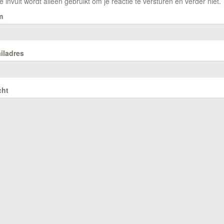
e invult wordt alleen gebruikt om je reactie te versturen en verder niet.
m
iladres
cht