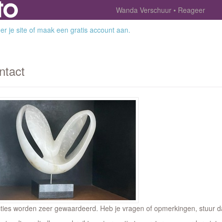
Wanda Verschuur
Reageer
r je site
of
maak een gratis account aan
.
ntact
ties worden zeer gewaardeerd. Heb je vragen of opmerkingen, stuur dan