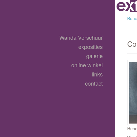
Behee
Wanda Verschuur
Co
exposities
galerie
online winkel
links
contact
Reac